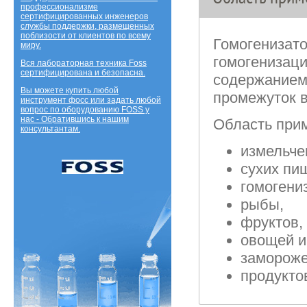
профессионализме
сертифицированных инженеров
службы поддержки, размещенных
поблизости от клиентов по всему
Гомогенизат
миру.
гомогенизаци
Вся лабораторная техника Foss
сертифицирована и безопасна.
содержанием 
Вы можете купить любой
промежуток 
инструмент фосс или задать любой
вопрос по оборудованию FOSS у
нас - Обратившись к нашим
Область при
консультантам.
измельче
сухих пи
гомогени
рыбы,
фруктов,
овощей и
заморож
продукто