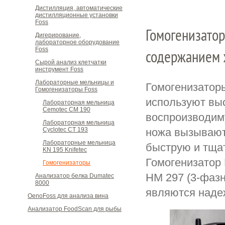
Дистилляция, автоматические
дистилляционные установки
Foss
Гомогенизатор
Дигерирование,
лабораторное оборудование
Foss
содержанием ж
Сырой анализ клетчатки
инструмент Foss
Лабораторные мельницы и
Гомогенизатор
Гомогенизаторы Foss
используют вы
Лабораторная мельница
Cemotec CM 190
воспроизводим
Лабораторная мельница
ножа вызывают
Cyclotec CT 193
Лабораторные мельница
быструю и тщат
KN 195 Knifetec
Гомогенизатор 
Гомогенизаторы
HM 297 (3-фазн
Анализатор белка Dumatec
8000
являются наде
OenoFoss для анализа вина
Анализатор FoodScan для рыбы