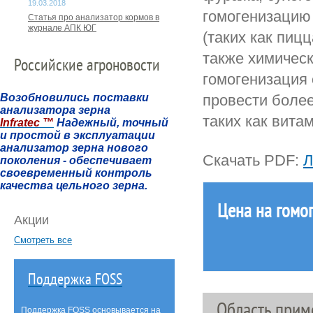
19.03.2018
гомогенизацию
Статья про анализатор кормов в
журнале АПК ЮГ
(таких как пиц
также химическ
Российские агроновости
гомогенизация
провести боле
Возобновились поставки
анализатора зерна
таких как вита
Infratec ™
Надежный, точный
и простой в эксплуатации
анализатор зерна нового
Скачать PDF:
Л
поколения
- обеспечивает
своевременный контроль
качества цельного зерна.
Цена на гомо
Акции
Смотреть все
Поддержка FOSS
Область прим
Поддержка FOSS основывается на