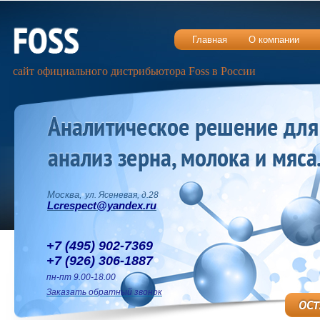
Главная
О компании
сайт официального дистрибьютора Foss в России
Москва,
ул. Ясеневая, д.28
Lcrespect@yandex.ru
+7 (495) 902-7369
+7 (926) 306-1887
пн-пт 9.00-18.00
Заказать обратный звонок