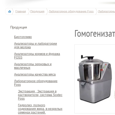
Главная
Продукция
Лабораторное оборудование Foss
Лабораторны
Продукция
Гомогениза
Биотопливо
Анализаторы и лаборатории
для молока
Анализаторы кормов и фуража
FOSS
Анализаторы зерновых и
масличных
Анализаторы качества мяса
Лабораторное оборудование
Foss
Экстракция , Экстракция в
растворители, система Soxtec
Foss
Гидролиз, полного
содержания жира, в незрелых
семенах растений.