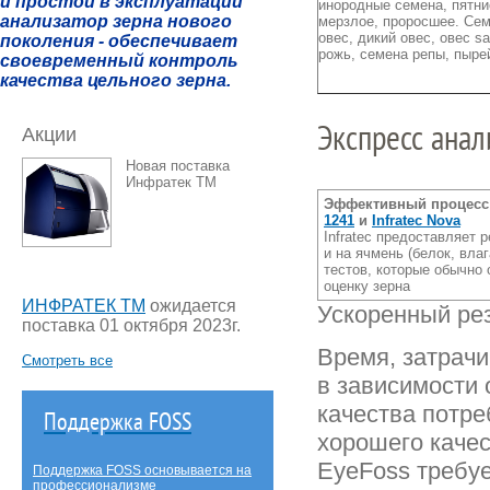
и простой в эксплуатации
инородные семена, пятнис
анализатор зерна нового
мерзлое, проросшее. Сем
овес, дикий овес, овес sa
поколения
- обеспечивает
рожь, семена репы, пыре
своевременный контроль
качества цельного зерна.
Экспресс анал
Акции
Новая поставка
Инфратек ТМ
Эффективный процесс 
1241
и
Infratec Nova
Infratec предоставляет 
и на ячмень (белок, вла
тестов, которые обычно
оценку зерна
ИНФРАТЕК ТМ
ожидается
Ускоренный рез
поставка 01 октября 2023г.
Время, затрачи
Смотреть все
в зависимости 
качества потре
Поддержка FOSS
хорошего качес
EyeFoss требуе
Поддержка FOSS основывается на
профессионализме