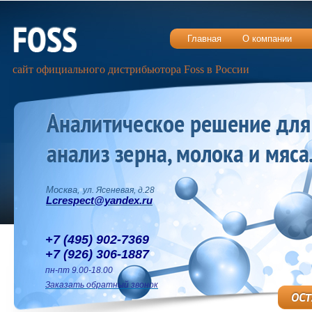
Главная
О компании
сайт официального дистрибьютора Foss в России
Москва,
ул. Ясеневая, д.28
Lcrespect@yandex.ru
+7 (495) 902-7369
+7 (926) 306-1887
пн-пт 9.00-18.00
Заказать обратный звонок