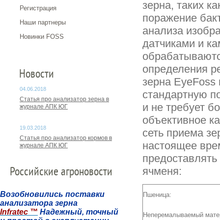
зерна, таких к
Регистрация
поражение бак
Наши партнеры
анализа изобра
Новинки FOSS
датчиками и ка
обрабатываютс
определения ре
Новости
зерна EyeFoss 
04.06.2018
стандартную п
Статья про анализатор зерна в
и не требует б
журнале АПК ЮГ
объективное ка
19.03.2018
сеть приема зе
Статья про анализатор кормов в
настоящее врем
журнале АПК ЮГ
предоставлять
ячменя:
Российские агроновости
Возобновились поставки
Пшеница:
анализатора зерна
Infratec ™
Надежный, точный
Неперемалываемый мате