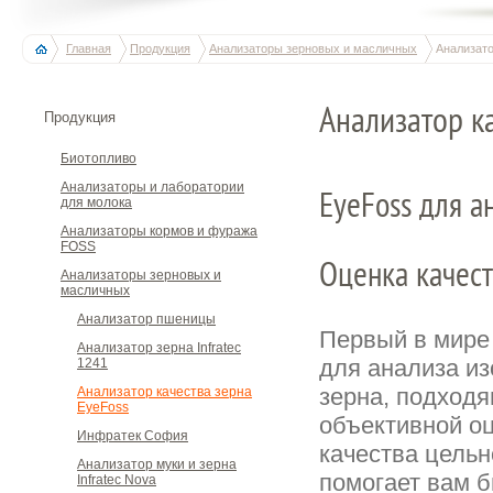
Главная
Продукция
Анализаторы зерновых и масличных
Анализато
Анализатор к
Продукция
Биотопливо
Анализаторы и лаборатории
EyeFoss для а
для молока
Анализаторы кормов и фуража
FOSS
Оценка качест
Анализаторы зерновых и
масличных
Анализатор пшеницы
Первый в мире
Анализатор зерна Infratec
для анализа и
1241
зерна, подход
Анализатор качества зерна
EyeFoss
объективной о
Инфратек София
качества цельн
Анализатор муки и зерна
помогает вам 
Infratec Nova