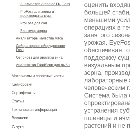
оценить входя
Анализатор Alphatec FN, Foss
большей стаби
ProFoss для зерна и
производства муки
меньшими усил
ProFoss для сои
операциях в те
Влагомер зерна
занятого сезон
Анализаторы качества мяса
урожая. EyeFo
Лабораторное оборудование
обеспечивает 
Foss
поддержку су
OenoFoss для анализа вина
визуальным пр
Анализатор FoodScan для рыбы
зерна, произв
Материалы и запасные части
лабораторные 
Калибровки
человеческим г
Сертификаты
Система была 
Статьи
спроектирован
устранения суб
Техническая информация
пшеницы и ячм
Вакансии
растений и не
Услуги