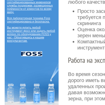
любого качеств
сертифицированных инженеров
службы поддержки, размещенных
поблизости от клиентов по всему
Просто зас
миру.
требуется 
Вся лабораторная техника Foss
сертифицирована и безопасна.
скрининга
Вы можете купить любой
Оценка око
инструмент фосс или задать любой
зерен мень
вопрос по оборудованию FOSS у
нас - Обратившись к нашим
Компактный
консультантам.
инструмент
Работа на экс
Во время сезон
дорого иметь в
удаленных прои
давая возможн
зерна, при это